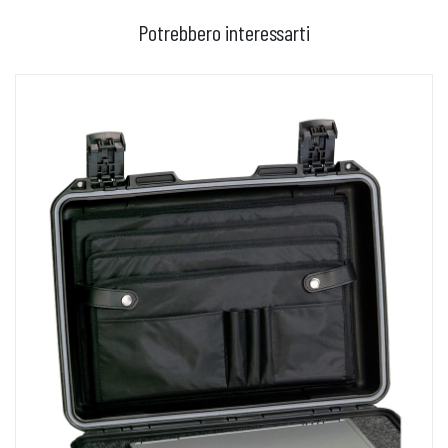
Potrebbero interessarti
AGGIUNGI AL CARRELLO