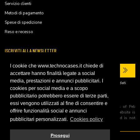
Servizio clienti
Metodi di pagamento
Spese di spedizione
Reso e recesso
ISCRIVITI ALLA NEWSLETTER
I cookie che www.technocases.it chiede di
accettare hanno finalità legate a social
media, prestazioni e annunci pubblicitari. I
Ho letto la
privacy policy
del sito e acconsento al trattamento dei miei dati
personali per ricevere comunicazioni commerciali.
cookies per social media e a scopo
pubblicitario potrebbero essere di terze parti,
essi vengono utilizzati al fine di consentire e
All trademarks are registered and/or unregistered trademarks of Peli
offrire funzionalità social e annunci
Products, S.L.U. its parents, subsiadiries and affiliates. This website is
independently owned and operated by Technopartner SRL and is not
pubblicitari personalizzati.
Cookies policy
owned by Peli Products, S.L.U
Prosegui
© 2026 Technopartner SRL - All rights reserved