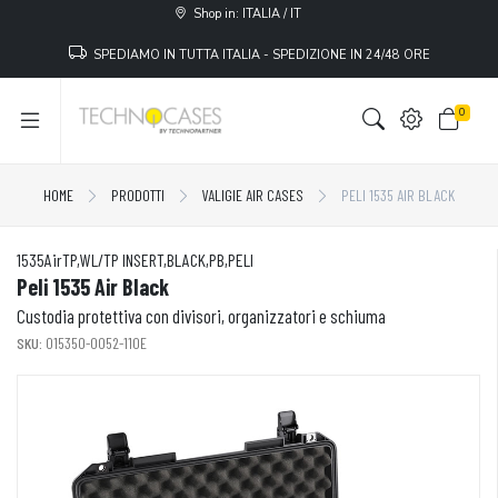
Shop in: ITALIA / IT
SPEDIAMO IN TUTTA ITALIA - SPEDIZIONE IN 24/48 ORE
0
HOME
PRODOTTI
VALIGIE AIR CASES
PELI 1535 AIR BLACK
1535AirTP,WL/TP INSERT,BLACK,PB,PELI
Peli 1535 Air Black
Custodia protettiva con divisori, organizzatori e schiuma
SKU:
015350-0052-110E