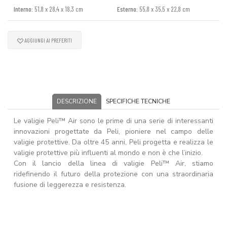
Interno:
51,8 x 28,4 x 18,3 cm
Esterno:
55,8 x 35,5 x 22,8 cm
AGGIUNGI AI PREFERITI
DESCRIZIONE
SPECIFICHE TECNICHE
Le valigie Peli™ Air sono le prime di una serie di interessanti
innovazioni progettate da Peli, pioniere nel campo delle
valigie protettive. Da oltre 45 anni, Peli progetta e realizza le
valigie protettive più influenti al mondo e non è che l’inizio.
Con il lancio della linea di valigie Peli™ Air, stiamo
ridefinendo il futuro della protezione con una straordinaria
fusione di leggerezza e resistenza.