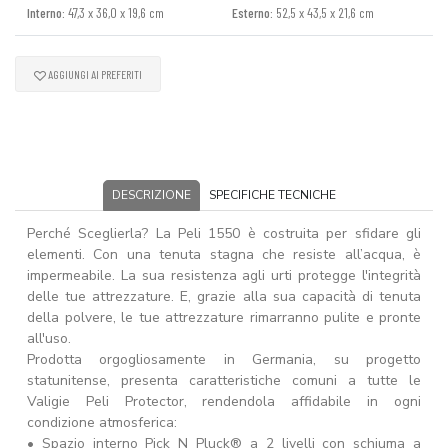
Interno:
47,3 x 36,0 x 19,6 cm
Esterno:
52,5 x 43,5 x 21,6 cm
AGGIUNGI AI PREFERITI
DESCRIZIONE
SPECIFICHE TECNICHE
Perché Sceglierla? La Peli 1550 è costruita per sfidare gli
elementi. Con una tenuta stagna che resiste all’acqua, è
impermeabile. La sua resistenza agli urti protegge l'integrità
delle tue attrezzature. E, grazie alla sua capacità di tenuta
della polvere, le tue attrezzature rimarranno pulite e pronte
all'uso.
Prodotta orgogliosamente in Germania, su progetto
statunitense, presenta caratteristiche comuni a tutte le
Valigie Peli Protector, rendendola affidabile in ogni
condizione atmosferica:
• Spazio interno Pick N Pluck® a 2 livelli con schiuma a