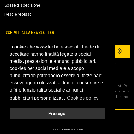
Spese di spedizione
Reso e recesso
ISCRIVITI ALLA NEWSLETTER
I cookie che www.technocases.it chiede di
accettare hanno finalità legate a social
media, prestazioni e annunci pubblicitari. I
Ho letto la
privacy policy
del sito e acconsento al trattamento dei miei dati
personali per ricevere comunicazioni commerciali.
cookies per social media e a scopo
pubblicitario potrebbero essere di terze parti,
essi vengono utilizzati al fine di consentire e
All trademarks are registered and/or unregistered trademarks of Peli
offrire funzionalità social e annunci
Products, S.L.U. its parents, subsiadiries and affiliates. This website is
independently owned and operated by Technopartner SRL and is not
pubblicitari personalizzati.
Cookies policy
owned by Peli Products, S.L.U
Prosegui
© 2026 Technopartner SRL - All rights reserved