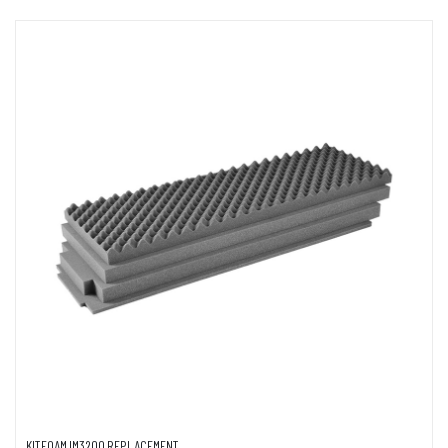
KIT,FOAM,IM3200,REPLACEMENT