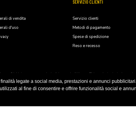
SERVIZIO CLIENTI
rali di vendita
Servizio clienti
erali d'uso
Metodi di pagamento
ivacy
Spese di spedizione
Reso e recesso
ducts, S.L.U. its parents, subsiadiries and affiliates. This website is indep
nalità legate a social media, prestazioni e annunci pubblicitari
ilizzati al fine di consentire e offrire funzionalità social e annun