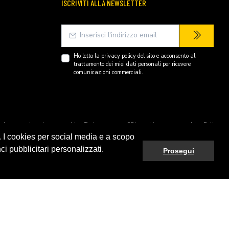
ISCRIVITI ALLA NEWSLETTER
Ho letto la
privacy policy
del sito e acconsento al
trattamento dei miei dati personali per ricevere
comunicazioni commerciali.
endently owned and operated by Technopartner SRL and is not owned by Peli
. I cookies per social media e a scopo
ci pubblicitari personalizzati.
Prosegui