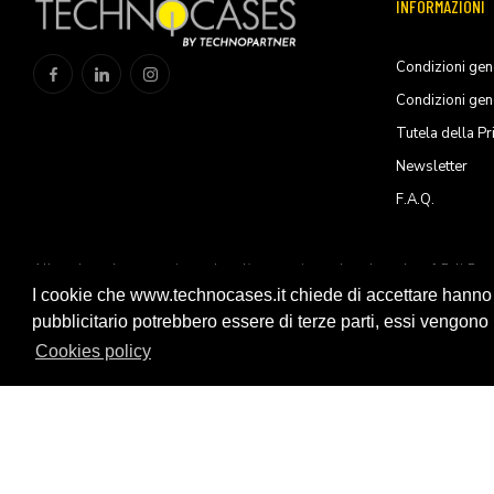
INFORMAZIONI
Condizioni gene
Condizioni gen
Tutela della Pr
Newsletter
F.A.Q.
All trademarks are registered and/or unregistered trademarks of Peli Pro
Products, S.L.U
I cookie che www.technocases.it chiede di accettare hanno fi
pubblicitario potrebbero essere di terze parti, essi vengono ut
© 2026 Technopartner SRL - All rights reserved
Cookies policy