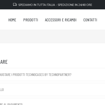
SPEDIAMO IN TUTTA ITALIA - SPEDIZIONE IN 24/48 ORE
HOME
PRODOTTI
ACCESSORI E RICAMBI
CONTATTI
NARE
UISTARE I PRODOTTI TECHNOCASES BY TECHNOPARTNER?
LLO
RE AL PAGAMENTO