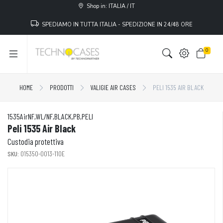
Shop in: ITALIA / IT
SPEDIAMO IN TUTTA ITALIA - SPEDIZIONE IN 24/48 ORE
0
HOME
PRODOTTI
VALIGIE AIR CASES
PELI 1535 AIR BLACK
1535AirNF,WL/NF,BLACK,PB,PELI
Peli 1535 Air Black
Custodia protettiva
SKU:
015350-0013-110E