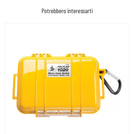
Potrebbero interessarti
AGGIUNGI AL CARRELLO