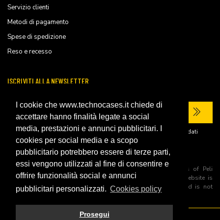
Servizio clienti
Metodi di pagamento
Spese di spedizione
Reso e recesso
ISCRIVITI ALLA NEWSLETTER
I cookie che www.technocases.it chiede di
accettare hanno finalità legate a social
media, prestazioni e annunci pubblicitari. I
Ho letto la
privacy policy
del sito e acconsento al trattamento dei miei dati
personali per ricevere comunicazioni commerciali.
cookies per social media e a scopo
pubblicitario potrebbero essere di terze parti,
essi vengono utilizzati al fine di consentire e
All trademarks are registered and/or unregistered trademarks of Peli
offrire funzionalità social e annunci
Products, S.L.U. its parents, subsiadiries and affiliates. This website is
independently owned and operated by Technopartner SRL and is not
pubblicitari personalizzati.
Cookies policy
owned by Peli Products, S.L.U
Prosegui
© 2026 Technopartner SRL - All rights reserved