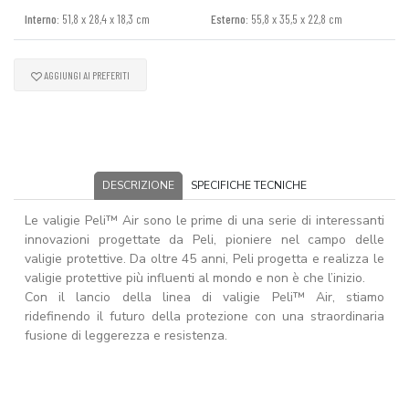
Interno:
51,8 x 28,4 x 18,3 cm
Esterno:
55,8 x 35,5 x 22,8 cm
AGGIUNGI AI PREFERITI
DESCRIZIONE
SPECIFICHE TECNICHE
Le valigie Peli™ Air sono le prime di una serie di interessanti
innovazioni progettate da Peli, pioniere nel campo delle
valigie protettive. Da oltre 45 anni, Peli progetta e realizza le
valigie protettive più influenti al mondo e non è che l’inizio.
Con il lancio della linea di valigie Peli™ Air, stiamo
ridefinendo il futuro della protezione con una straordinaria
fusione di leggerezza e resistenza.