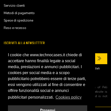
Servizio clienti
Metodi di pagamento
Spese di spedizione
Reso e recesso
ISCRIVITI ALLA NEWSLETTER
I cookie che www.technocases.it chiede di
accettare hanno finalità legate a social
media, prestazioni e annunci pubblicitari. I
Ho letto la
privacy policy
del sito e acconsento al trattamento dei miei dati
personali per ricevere comunicazioni commerciali.
cookies per social media e a scopo
pubblicitario potrebbero essere di terze parti,
essi vengono utilizzati al fine di consentire e
All trademarks are registered and/or unregistered trademarks of Peli
offrire funzionalità social e annunci
Products, S.L.U. its parents, subsiadiries and affiliates. This website is
independently owned and operated by Technopartner SRL and is not
pubblicitari personalizzati.
Cookies policy
owned by Peli Products, S.L.U
Prosegui