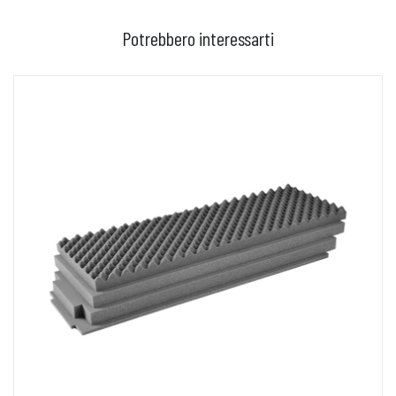
Potrebbero interessarti
AGGIUNGI AL CARRELLO