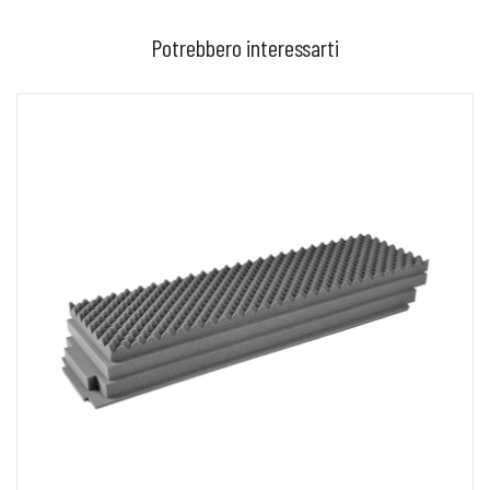
Potrebbero interessarti
AGGIUNGI AL CARRELLO