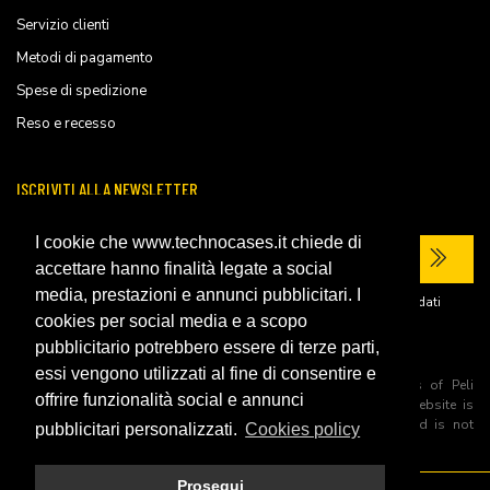
Servizio clienti
Metodi di pagamento
Spese di spedizione
Reso e recesso
ISCRIVITI ALLA NEWSLETTER
I cookie che www.technocases.it chiede di
accettare hanno finalità legate a social
media, prestazioni e annunci pubblicitari. I
Ho letto la
privacy policy
del sito e acconsento al trattamento dei miei dati
personali per ricevere comunicazioni commerciali.
cookies per social media e a scopo
pubblicitario potrebbero essere di terze parti,
essi vengono utilizzati al fine di consentire e
All trademarks are registered and/or unregistered trademarks of Peli
offrire funzionalità social e annunci
Products, S.L.U. its parents, subsiadiries and affiliates. This website is
independently owned and operated by Technopartner SRL and is not
pubblicitari personalizzati.
Cookies policy
owned by Peli Products, S.L.U
Prosegui