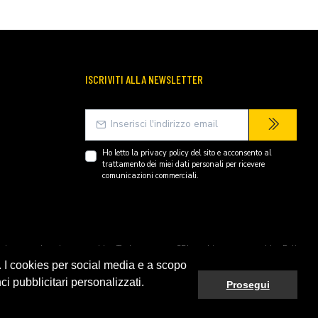
ISCRIVITI ALLA NEWSLETTER
Ho letto la
privacy policy
del sito e acconsento al
trattamento dei miei dati personali per ricevere
comunicazioni commerciali.
endently owned and operated by Technopartner SRL and is not owned by Peli
. I cookies per social media e a scopo
ci pubblicitari personalizzati.
Prosegui