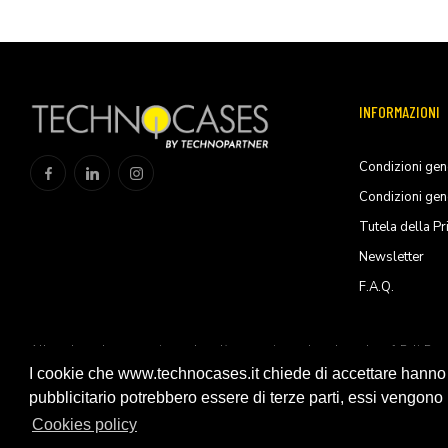
INFORMAZIONI
Condizioni gene
Condizioni gen
Tutela della Pr
Newsletter
F.A.Q.
All trademarks are registered and/or unregistered trademarks of Peli Pro
Products, S.L.U
I cookie che www.technocases.it chiede di accettare hanno fi
pubblicitario potrebbero essere di terze parti, essi vengono ut
© 2026 Technopartner SRL - All rights reserved
Cookies policy