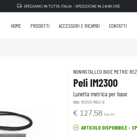
SPEDIAMO IN TUTTA ITALIA - SPEDIZIONE IN 24/48 ORE
HOME
PRODOTTI
ACCESSORI E RICAMBI
CONTATTI
NONINSTALLED BASE METRIC BEZ
Peli IM2300
Lunetta metrica per base
SKU:
IM2300-MBEZ-B
€ 127,58
Iva inc.
ARTICOLO DISPONIBILE - S