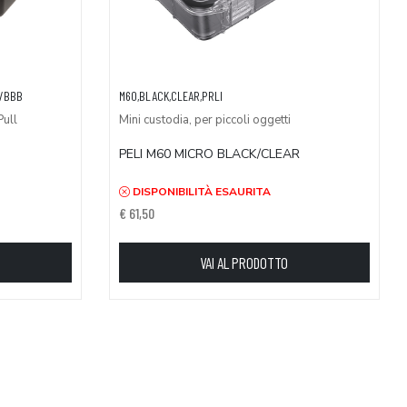
W/BBB
M60,BLACK,CLEAR,PRLI
Pull
Mini custodia, per piccoli oggetti
PELI M60 MICRO BLACK/CLEAR
DISPONIBILITÀ ESAURITA
€ 61,50
VAI AL PRODOTTO