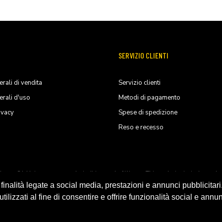
SERVIZIO CLIENTI
rali di vendita
Servizio clienti
erali d'uso
Metodi di pagamento
ivacy
Spese di spedizione
Reso e recesso
ducts, S.L.U. its parents, subsiadiries and affiliates. This website is indep
nalità legate a social media, prestazioni e annunci pubblicitari
ilizzati al fine di consentire e offrire funzionalità social e annun