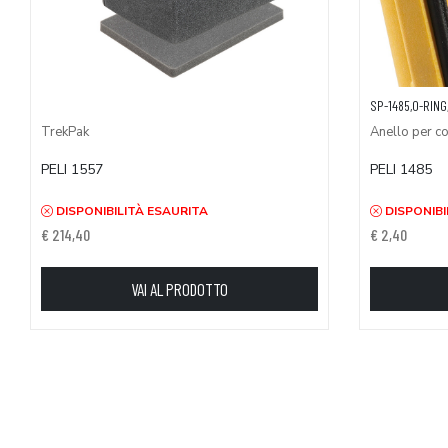
SP-1485,O-RING
TrekPak
Anello per c
PELI 1557
PELI 1485
DISPONIBILITÀ ESAURITA
DISPONIBI
€ 214,40
€ 2,40
VAI AL PRODOTTO