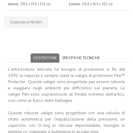
Interno:
138,6 x 39,6 x 21,9 cm
Esterno:
145,8 x 46,9 x 28,5 cm
AGGIUNGI AI PREFERITI
DESCRIZIONE
SPECIFICHE TECNICHE
L'attrezzatura delicata ha bisogno di protezione e, fin dal
1976, la risposta è sempre stata le valigia di protezione Peli™
Protector. Queste valigie sono progettate per essere robuste
e viaggiare negli ambienti più difficoltosi sul pianeta. Le
valigie Peli sono sopravvissute al freddo estremo dell'artico,
così come al fuoco delle battaglie.
Queste robuste valigie sono progettate con una valvola di
sfiato automatica, per l'equalizzazione della pressione, un
coperchio con O-ring in silicone impermeabile, maniglie in
gomma co-stampate e bulloneria in acciaio inox.