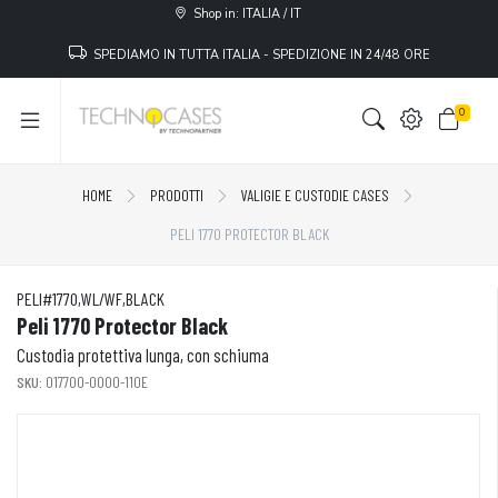
Shop in: ITALIA / IT
SPEDIAMO IN TUTTA ITALIA - SPEDIZIONE IN 24/48 ORE
0
HOME
PRODOTTI
VALIGIE E CUSTODIE CASES
PELI 1770 PROTECTOR BLACK
PELI#1770,WL/WF,BLACK
Peli 1770 Protector Black
Custodia protettiva lunga, con schiuma
SKU:
017700-0000-110E