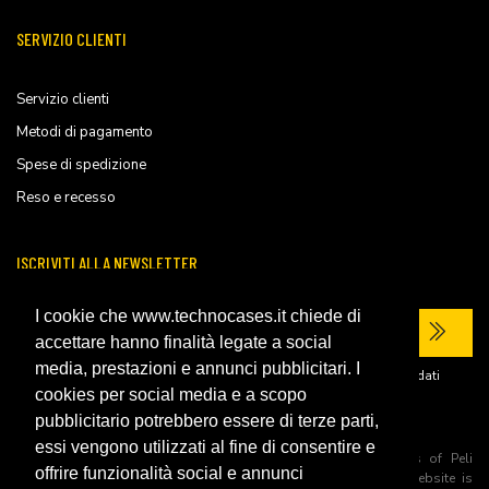
SERVIZIO CLIENTI
Servizio clienti
Metodi di pagamento
Spese di spedizione
Reso e recesso
ISCRIVITI ALLA NEWSLETTER
I cookie che www.technocases.it chiede di
accettare hanno finalità legate a social
media, prestazioni e annunci pubblicitari. I
Ho letto la
privacy policy
del sito e acconsento al trattamento dei miei dati
personali per ricevere comunicazioni commerciali.
cookies per social media e a scopo
pubblicitario potrebbero essere di terze parti,
essi vengono utilizzati al fine di consentire e
All trademarks are registered and/or unregistered trademarks of Peli
offrire funzionalità social e annunci
Products, S.L.U. its parents, subsiadiries and affiliates. This website is