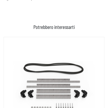
Potrebbero interessarti
AGGIUNGI AL CARRELLO