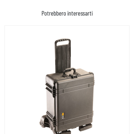
Potrebbero interessarti
AGGIUNGI AL CARRELLO