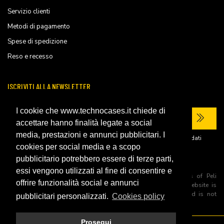
Servizio clienti
Metodi di pagamento
Spese di spedizione
Reso e recesso
ISCRIVITI ALLA NEWSLETTER
I cookie che www.technocases.it chiede di
accettare hanno finalità legate a social
media, prestazioni e annunci pubblicitari. I
Ho letto la
privacy policy
del sito e acconsento al trattamento dei miei dati
personali per ricevere comunicazioni commerciali.
cookies per social media e a scopo
pubblicitario potrebbero essere di terze parti,
essi vengono utilizzati al fine di consentire e
All trademarks are registered and/or unregistered trademarks of Peli
offrire funzionalità social e annunci
Products, S.L.U. its parents, subsiadiries and affiliates. This website is
independently owned and operated by Technopartner SRL and is not
pubblicitari personalizzati.
Cookies policy
owned by Peli Products, S.L.U
Prosegui