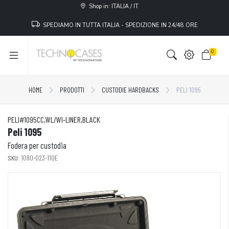
Shop in: ITALIA / IT
SPEDIAMO IN TUTTA ITALIA - SPEDIZIONE IN 24/48 ORE
0
HOME
PRODOTTI
CUSTODIE HARDBACKS
PELI 1095
PELI#1095CC,WL/WI-LINER,BLACK
Peli 1095
Fodera per custodia
SKU:
1090-023-110E