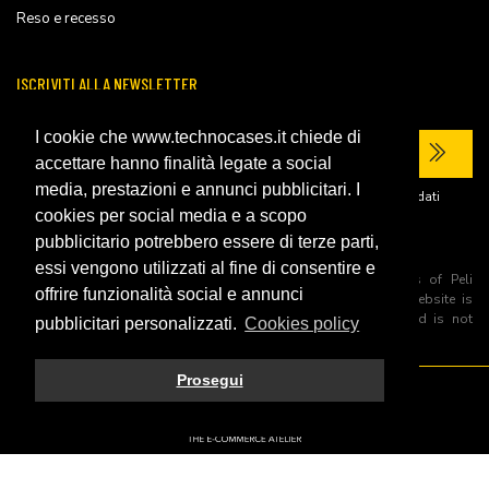
Reso e recesso
ISCRIVITI ALLA NEWSLETTER
I cookie che www.technocases.it chiede di
accettare hanno finalità legate a social
media, prestazioni e annunci pubblicitari. I
Ho letto la
privacy policy
del sito e acconsento al trattamento dei miei dati
personali per ricevere comunicazioni commerciali.
cookies per social media e a scopo
pubblicitario potrebbero essere di terze parti,
essi vengono utilizzati al fine di consentire e
All trademarks are registered and/or unregistered trademarks of Peli
offrire funzionalità social e annunci
Products, S.L.U. its parents, subsiadiries and affiliates. This website is
independently owned and operated by Technopartner SRL and is not
pubblicitari personalizzati.
Cookies policy
owned by Peli Products, S.L.U
Prosegui
© 2026 Technopartner SRL - All rights reserved