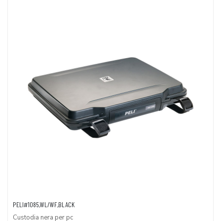
PELI#1085,WL/WF,BLACK
Custodia nera per pc