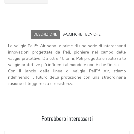
DESCRIZIONE
SPECIFICHE TECNICHE
Le valigie Peli™ Air sono le prime di una serie di interessanti
innovazioni progettate da Peli, pioniere nel campo delle
valigie protettive. Da oltre 45 anni, Peli progetta e realizza le
valigie protettive più influenti al mondo e non è che l’inizio.
Con il lancio della linea di valigie Peli™ Air, stiamo
ridefinendo il futuro della protezione con una straordinaria
fusione di leggerezza e resistenza.
Potrebbero interessarti
AGGIUNGI AL CARRELLO