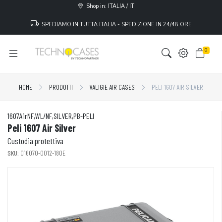
Shop in: ITALIA / IT
SPEDIAMO IN TUTTA ITALIA - SPEDIZIONE IN 24/48 ORE
0
HOME
PRODOTTI
VALIGIE AIR CASES
PELI 1607 AIR SILVER
1607AirNF,WL/NF,SILVER,PB-PELI
Peli 1607 Air Silver
Custodia protettiva
SKU:
016070-0012-180E