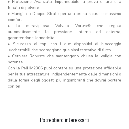
• Protezione Avanzata: Impermeabile, a prova di urti e a
tenuta di polvere
• Maniglia a Doppio Strato per una presa sicura e massimo
comfort.
• La meravigliosa Valvola Vortex® che regola
automaticamente la pressione interna ed esterna,
garantendone l’ermeticità.
• Sicurezza al top, con i due dispositivi di bloccaggio
lucchettabili che scoraggiano qualsiasi tentativo di furto
• Cerniere Robuste che mantengono chiusa la valigia con
potenza.
Con la Peli IM2306 puoi contare su una protezione affidabile
per la tua attrezzatura, indipendentemente dalle dimensioni o
dalla forma degli oggetti più ingombranti che dovrai portare
con te!
Potrebbero interessarti
AGGIUNGI AL CARRELLO