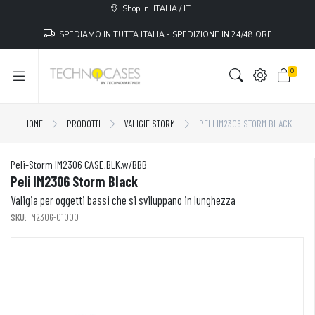
Shop in: ITALIA / IT
SPEDIAMO IN TUTTA ITALIA - SPEDIZIONE IN 24/48 ORE
0
HOME
PRODOTTI
VALIGIE STORM
PELI IM2306 STORM BLACK
Peli-Storm IM2306 CASE,BLK,w/BBB
Peli IM2306 Storm Black
Valigia per oggetti bassi che si sviluppano in lunghezza
SKU:
IM2306-01000