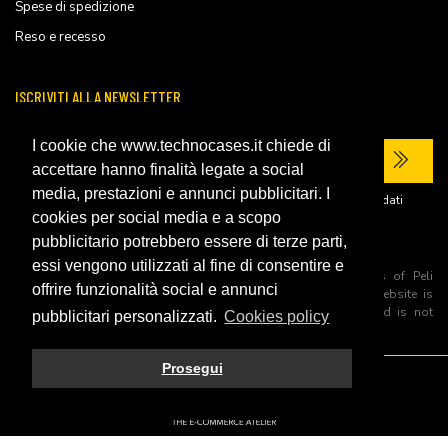
Spese di spedizione
Reso e recesso
ISCRIVITI ALLA NEWSLETTER
I cookie che www.technocases.it chiede di
accettare hanno finalità legate a social
media, prestazioni e annunci pubblicitari. I
Ho letto la
privacy policy
del sito e acconsento al trattamento dei miei dati
personali per ricevere comunicazioni commerciali.
cookies per social media e a scopo
pubblicitario potrebbero essere di terze parti,
essi vengono utilizzati al fine di consentire e
All trademarks are registered and/or unregistered trademarks of Peli
offrire funzionalità social e annunci
Products, S.L.U. its parents, subsiadiries and affiliates. This website is
independently owned and operated by Technopartner SRL and is not
pubblicitari personalizzati.
Cookies policy
owned by Peli Products, S.L.U
Prosegui
© 2026 Technopartner SRL - All rights reserved