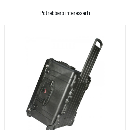
Potrebbero interessarti
AGGIUNGI AL CARRELLO