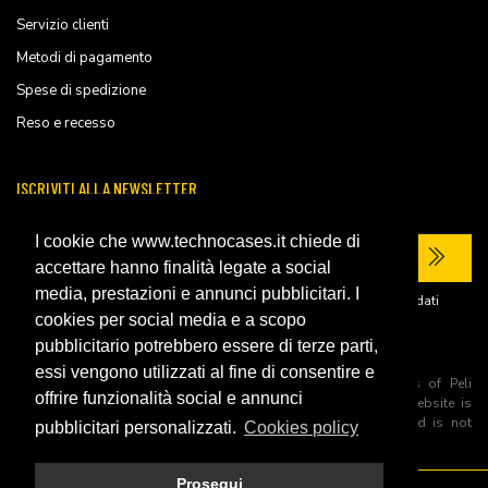
Servizio clienti
Metodi di pagamento
Spese di spedizione
Reso e recesso
ISCRIVITI ALLA NEWSLETTER
I cookie che www.technocases.it chiede di
accettare hanno finalità legate a social
media, prestazioni e annunci pubblicitari. I
Ho letto la
privacy policy
del sito e acconsento al trattamento dei miei dati
personali per ricevere comunicazioni commerciali.
cookies per social media e a scopo
pubblicitario potrebbero essere di terze parti,
essi vengono utilizzati al fine di consentire e
All trademarks are registered and/or unregistered trademarks of Peli
offrire funzionalità social e annunci
Products, S.L.U. its parents, subsiadiries and affiliates. This website is
independently owned and operated by Technopartner SRL and is not
pubblicitari personalizzati.
Cookies policy
owned by Peli Products, S.L.U
Prosegui