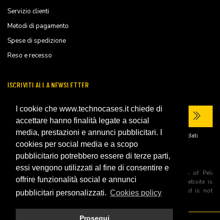
Servizio clienti
Metodi di pagamento
Spese di spedizione
Reso e recesso
ISCRIVITI ALLA NEWSLETTER
I cookie che www.technocases.it chiede di
accettare hanno finalità legate a social
media, prestazioni e annunci pubblicitari. I
Ho letto la
privacy policy
del sito e acconsento al trattamento dei miei dati
personali per ricevere comunicazioni commerciali.
cookies per social media e a scopo
pubblicitario potrebbero essere di terze parti,
essi vengono utilizzati al fine di consentire e
All trademarks are registered and/or unregistered trademarks of Peli
offrire funzionalità social e annunci
Products, S.L.U. its parents, subsiadiries and affiliates. This website is
independently owned and operated by Technopartner SRL and is not
pubblicitari personalizzati.
Cookies policy
owned by Peli Products, S.L.U
Prosegui