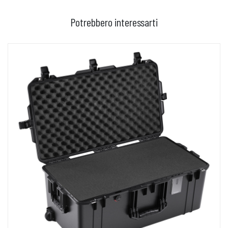
Potrebbero interessarti
AGGIUNGI AL CARRELLO