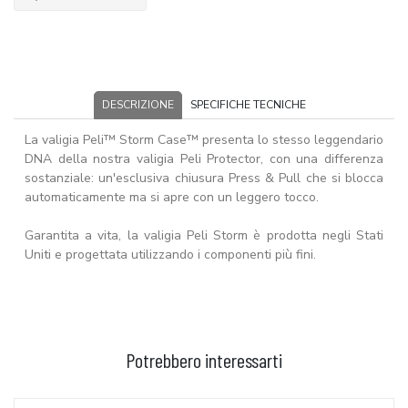
DESCRIZIONE
SPECIFICHE TECNICHE
La valigia Peli™ Storm Case™ presenta lo stesso leggendario
DNA della nostra valigia Peli Protector, con una differenza
sostanziale: un'esclusiva chiusura Press & Pull che si blocca
automaticamente ma si apre con un leggero tocco.
Garantita a vita, la valigia Peli Storm è prodotta negli Stati
Uniti e progettata utilizzando i componenti più fini.
Potrebbero interessarti
AGGIUNGI AL CARRELLO