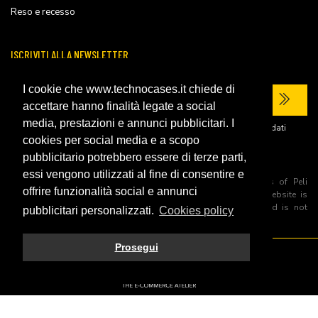
Reso e recesso
ISCRIVITI ALLA NEWSLETTER
I cookie che www.technocases.it chiede di
accettare hanno finalità legate a social
media, prestazioni e annunci pubblicitari. I
Ho letto la
privacy policy
del sito e acconsento al trattamento dei miei dati
personali per ricevere comunicazioni commerciali.
cookies per social media e a scopo
pubblicitario potrebbero essere di terze parti,
essi vengono utilizzati al fine di consentire e
All trademarks are registered and/or unregistered trademarks of Peli
offrire funzionalità social e annunci
Products, S.L.U. its parents, subsiadiries and affiliates. This website is
independently owned and operated by Technopartner SRL and is not
pubblicitari personalizzati.
Cookies policy
owned by Peli Products, S.L.U
Prosegui
© 2026 Technopartner SRL - All rights reserved