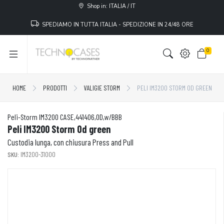
Shop in: ITALIA / IT
SPEDIAMO IN TUTTA ITALIA - SPEDIZIONE IN 24/48 ORE
0
HOME
PRODOTTI
VALIGIE STORM
PELI IM3200 STORM OD GREEN
Peli-Storm IM3200 CASE,441406,OD,w/BBB
Peli IM3200 Storm Od green
Custodia lunga, con chiusura Press and Pull
SKU:
IM3200-31000