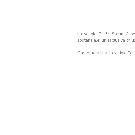
La valigia Peli™ Storm Case
sostanziale: un'esclusiva chi
Garantita a vita, la valigia Pe
AGGIUNGI AL CARRELLO
A