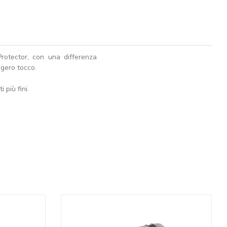
rotector, con una differenza
ggero tocco.
 più fini.
AGGIUNGI AL CARRELLO