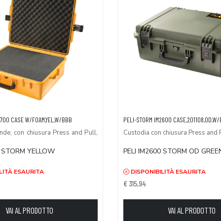
2700 CASE W/FOAM,YEL,W/BBB
PELI-STORM IM2600 CASE,201108,OD,W
nde, con chiusura Press and Pull,
Custodia con chiusura Press and 
00 STORM YELLOW
PELI IM2600 STORM OD GREE
LITÀ ESAURITA
DISPONIBILITÀ ESAURITA
€ 315,94
VAI AL PRODOTTO
VAI AL PRODOTTO