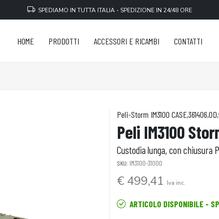
SPEDIAMO IN TUTTA ITALIA - SPEDIZIONE IN 24/48 ORE
HOME
PRODOTTI
ACCESSORI E RICAMBI
CONTATTI
Peli-Storm IM3100 CASE,361406,O
Peli IM3100 Sto
Custodia lunga, con chiusura P
SKU:
IM3100-31000
€ 499,41
Iva inc.
ARTICOLO DISPONIBILE - S