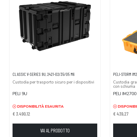
CLASSIC V-SERIES 9U, 2421-02/35/05 M6
PELI-STORM IM
Custodia per trasporto sicuro per i dispositivi
Custodia gra
con schiuma
PELI 9U
PELI IM27
DISPONIBILITÀ ESAURITA
DISPONIBI
€ 3.490,12
€ 439,27
VAI AL PRODOTTO