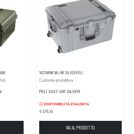
/BBB
1637AIRNF,WL/NF,SILVER,PELI
Pull
Custodia protettiva
N
PELI 1637 AIR SILVER
DISPONIBILITÀ ESAURITA
€ 576,10
VAI AL PRODOTTO