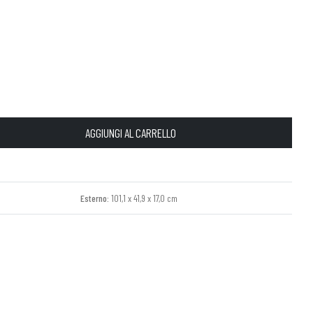
AGGIUNGI AL CARRELLO
Esterno:
101,1 x 41,9 x 17,0 cm