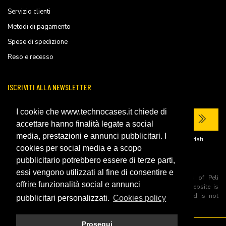
Servizio clienti
Metodi di pagamento
Spese di spedizione
Reso e recesso
ISCRIVITI ALLA NEWSLETTER
I cookie che www.technocases.it chiede di
accettare hanno finalità legate a social
media, prestazioni e annunci pubblicitari. I
Ho letto la
privacy policy
del sito e acconsento al trattamento dei miei dati
personali per ricevere comunicazioni commerciali.
cookies per social media e a scopo
pubblicitario potrebbero essere di terze parti,
essi vengono utilizzati al fine di consentire e
All trademarks are registered and/or unregistered trademarks of Peli
offrire funzionalità social e annunci
Products, S.L.U. its parents, subsiadiries and affiliates. This website is
independently owned and operated by Technopartner SRL and is not
pubblicitari personalizzati.
Cookies policy
owned by Peli Products, S.L.U
Prosegui