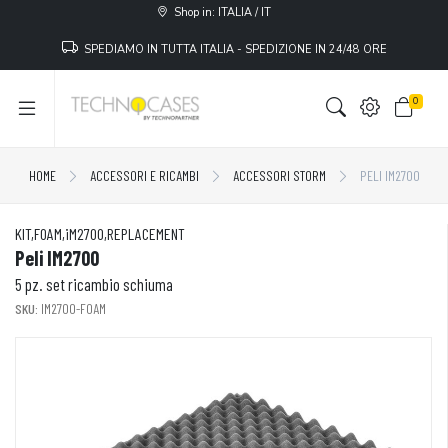
Shop in: ITALIA / IT
SPEDIAMO IN TUTTA ITALIA - SPEDIZIONE IN 24/48 ORE
0
HOME
ACCESSORI E RICAMBI
ACCESSORI STORM
PELI IM2700
KIT,FOAM,iM2700,REPLACEMENT
Peli IM2700
5 pz. set ricambio schiuma
SKU:
IM2700-FOAM