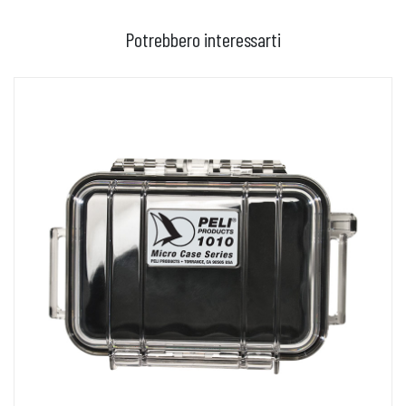
Potrebbero interessarti
AGGIUNGI AL CARRELLO