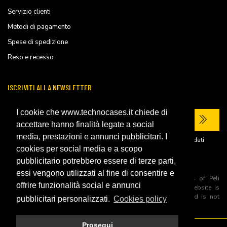
Servizio clienti
Metodi di pagamento
Spese di spedizione
Reso e recesso
ISCRIVITI ALLA NEWSLETTER
I cookie che www.technocases.it chiede di
accettare hanno finalità legate a social
media, prestazioni e annunci pubblicitari. I
Ho letto la
privacy policy
del sito e acconsento al trattamento dei miei dati
personali per ricevere comunicazioni commerciali.
cookies per social media e a scopo
pubblicitario potrebbero essere di terze parti,
essi vengono utilizzati al fine di consentire e
All trademarks are registered and/or unregistered trademarks of Peli
offrire funzionalità social e annunci
Products, S.L.U. its parents, subsiadiries and affiliates. This website is
independently owned and operated by Technopartner SRL and is not
pubblicitari personalizzati.
Cookies policy
owned by Peli Products, S.L.U
Prosegui