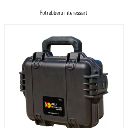
Potrebbero interessarti
AGGIUNGI AL CARRELLO