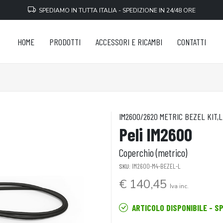
SPEDIAMO IN TUTTA ITALIA - SPEDIZIONE IN 24/48 ORE
HOME
PRODOTTI
ACCESSORI E RICAMBI
CONTATTI
IM2600/2620 METRIC BEZEL KIT,L
Peli IM2600
Coperchio (metrico)
SKU:
IM2600-M4-BEZEL-L
€ 140,45
Iva inc.
ARTICOLO DISPONIBILE - S