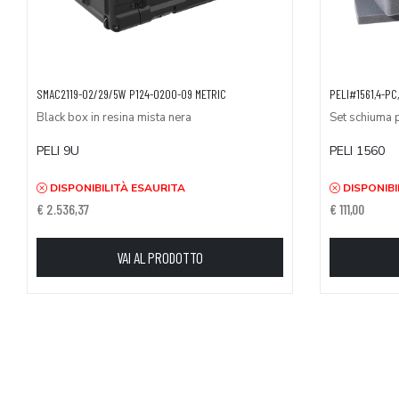
SMAC2119-02/29/5W P124-0200-09 METRIC
PELI#1561,4-PC
Black box in resina mista nera
Set schiuma 
PELI 9U
PELI 1560
DISPONIBILITÀ ESAURITA
DISPONIBI
€ 2.536,37
€ 111,00
VAI AL PRODOTTO