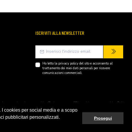
ISCRIVITI ALLA NEWSLETTER
Ho letto la
privacy policy
del sito e acconsento al
trattamento dei miei dati personali per ricevere
comunicazioni commerciali.
endently owned and operated by Technopartner SRL and is not owned by Peli
. I cookies per social media e a scopo
ci pubblicitari personalizzati.
Prosegui