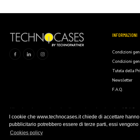
INFORMAZIONI
Condizioni gene
Condizioni gen
Tutela della Pr
Newsletter
F.A.Q.
All trademarks are registered and/or unregistered trademarks of Peli Pro
Products, S.L.U
I cookie che www.technocases.it chiede di accettare hanno fi
pubblicitario potrebbero essere di terze parti, essi vengono ut
© 2026 Technopartner SRL - All rights reserved
Cookies policy