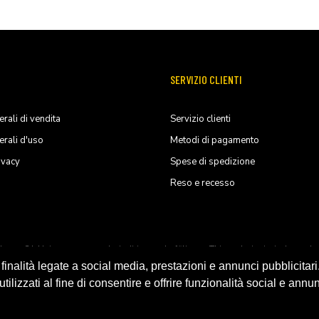
SERVIZIO CLIENTI
rali di vendita
Servizio clienti
erali d'uso
Metodi di pagamento
ivacy
Spese di spedizione
Reso e recesso
ducts, S.L.U. its parents, subsiadiries and affiliates. This website is indep
nalità legate a social media, prestazioni e annunci pubblicitari
ilizzati al fine di consentire e offrire funzionalità social e annun