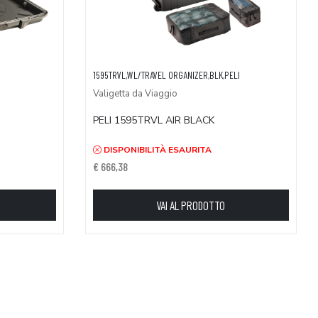
1595TRVL,WL/TRAVEL ORGANIZER,BLK,PELI
Valigetta da Viaggio
PELI 1595TRVL AIR BLACK
DISPONIBILITÀ ESAURITA
€ 666,38
VAI AL PRODOTTO