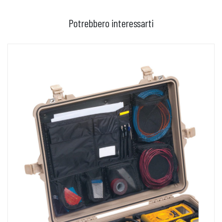
Potrebbero interessarti
AGGIUNGI AL CARRELLO