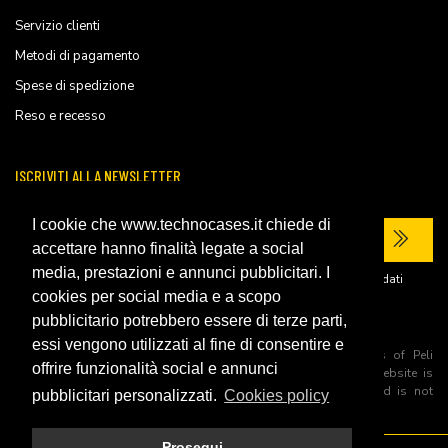
Servizio clienti
Metodi di pagamento
Spese di spedizione
Reso e recesso
ISCRIVITI ALLA NEWSLETTER
I cookie che www.technocases.it chiede di
accettare hanno finalità legate a social
media, prestazioni e annunci pubblicitari. I
Ho letto la
privacy policy
del sito e acconsento al trattamento dei miei dati
personali per ricevere comunicazioni commerciali.
cookies per social media e a scopo
pubblicitario potrebbero essere di terze parti,
essi vengono utilizzati al fine di consentire e
All trademarks are registered and/or unregistered trademarks of Peli
offrire funzionalità social e annunci
Products, S.L.U. its parents, subsiadiries and affiliates. This website is
independently owned and operated by Technopartner SRL and is not
pubblicitari personalizzati.
Cookies policy
owned by Peli Products, S.L.U
Prosegui