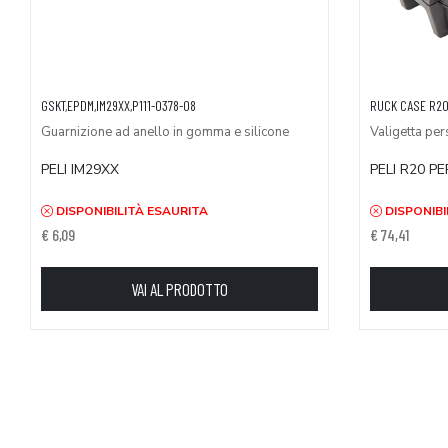
GSKT,EPDM,IM29XX,P111-0378-08
RUCK CASE R20
Guarnizione ad anello in gomma e silicone
Valigetta per
PELI IM29XX
PELI R20 P
DISPONIBILITÀ ESAURITA
DISPONIBI
€ 6,09
€ 74,41
VAI AL PRODOTTO