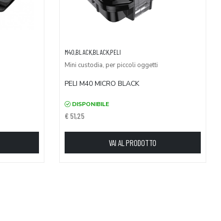
M40,BLACK,BLACK,PELI
Mini custodia, per piccoli oggetti
PELI M40 MICRO BLACK
DISPONIBILE
€ 51,25
VAI AL PRODOTTO