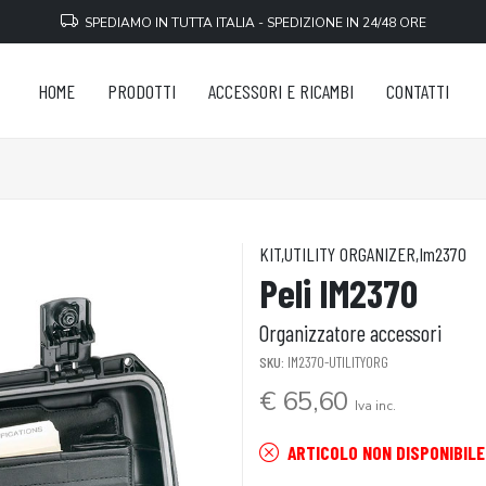
SPEDIAMO IN TUTTA ITALIA - SPEDIZIONE IN 24/48 ORE
HOME
PRODOTTI
ACCESSORI E RICAMBI
CONTATTI
KIT,UTILITY ORGANIZER,Im2370
Peli IM2370
Organizzatore accessori
SKU:
IM2370-UTILITYORG
€ 65,60
Iva inc.
ARTICOLO NON DISPONIBILE