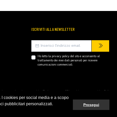
ISCRIVITI ALLA NEWSLETTER
Ho letto la
privacy policy
del sito e acconsento al
trattamento dei miei dati personali per ricevere
comunicazioni commerciali.
endently owned and operated by Technopartner SRL and is not owned by Peli
. I cookies per social media e a scopo
ci pubblicitari personalizzati.
Prosegui