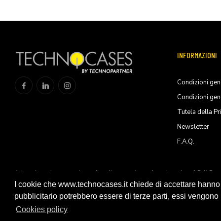
INFORMAZIONI
Condizioni gene
Condizioni gen
Tutela della Pr
Newsletter
F.A.Q.
All trademarks are registered and/or unregistered trademarks of Peli Pro
Products, S.L.U
I cookie che www.technocases.it chiede di accettare hanno fi
pubblicitario potrebbero essere di terze parti, essi vengono ut
© 2026 Technopartner SRL - All rights reserved
Cookies policy