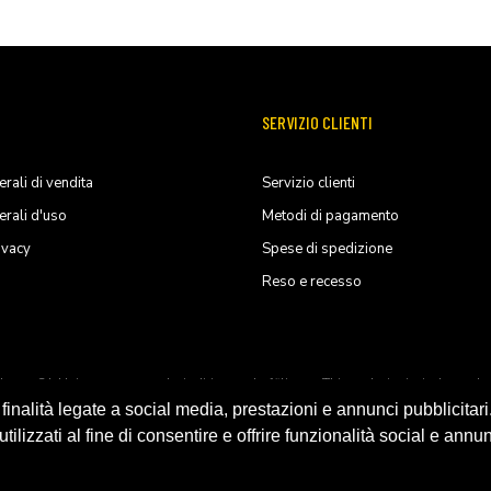
SERVIZIO CLIENTI
rali di vendita
Servizio clienti
erali d'uso
Metodi di pagamento
ivacy
Spese di spedizione
Reso e recesso
ducts, S.L.U. its parents, subsiadiries and affiliates. This website is indep
nalità legate a social media, prestazioni e annunci pubblicitari
ilizzati al fine di consentire e offrire funzionalità social e annun