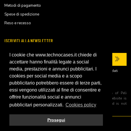
Metodi di pagamento
Spese di spedizione
Reso e recesso
ISCRIVITI ALLA NEWSLETTER
I cookie che www.technocases.it chiede di
accettare hanno finalità legate a social
media, prestazioni e annunci pubblicitari. I
Ho letto la
privacy policy
del sito e acconsento al trattamento dei miei dati
personali per ricevere comunicazioni commerciali.
cookies per social media e a scopo
pubblicitario potrebbero essere di terze parti,
essi vengono utilizzati al fine di consentire e
All trademarks are registered and/or unregistered trademarks of Peli
offrire funzionalità social e annunci
Products, S.L.U. its parents, subsiadiries and affiliates. This website is
independently owned and operated by Technopartner SRL and is not
pubblicitari personalizzati.
Cookies policy
owned by Peli Products, S.L.U
Prosegui
© 2026 Technopartner SRL - All rights reserved