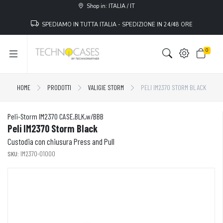
Shop in: ITALIA / IT
SPEDIAMO IN TUTTA ITALIA - SPEDIZIONE IN 24/48 ORE
0
HOME
PRODOTTI
VALIGIE STORM
PELI IM2370 STORM BLACK
Peli-Storm IM2370 CASE,BLK,w/BBB
Peli IM2370 Storm Black
Custodia con chiusura Press and Pull
SKU:
IM2370-01000