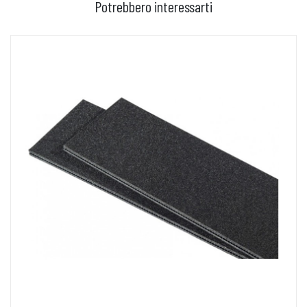
Potrebbero interessarti
AGGIUNGI AL CARRELLO