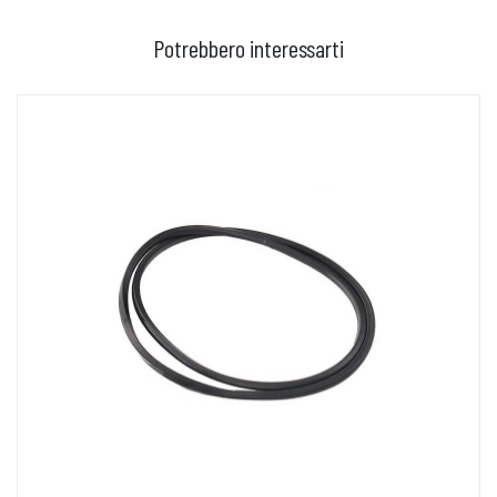
Potrebbero interessarti
AGGIUNGI AL CARRELLO