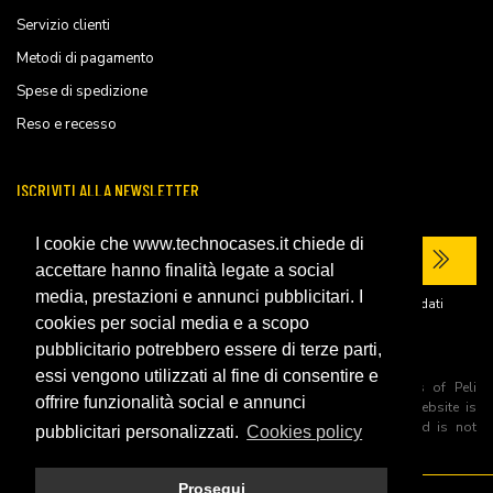
Servizio clienti
Metodi di pagamento
Spese di spedizione
Reso e recesso
ISCRIVITI ALLA NEWSLETTER
I cookie che www.technocases.it chiede di
accettare hanno finalità legate a social
media, prestazioni e annunci pubblicitari. I
Ho letto la
privacy policy
del sito e acconsento al trattamento dei miei dati
personali per ricevere comunicazioni commerciali.
cookies per social media e a scopo
pubblicitario potrebbero essere di terze parti,
essi vengono utilizzati al fine di consentire e
All trademarks are registered and/or unregistered trademarks of Peli
offrire funzionalità social e annunci
Products, S.L.U. its parents, subsiadiries and affiliates. This website is
independently owned and operated by Technopartner SRL and is not
pubblicitari personalizzati.
Cookies policy
owned by Peli Products, S.L.U
Prosegui