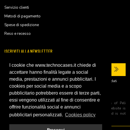
Servizio clienti
Metodi di pagamento
Spese di spedizione
Reso e recesso
ISCRIVITI ALLA NEWSLETTER
I cookie che www.technocases.it chiede di
accettare hanno finalità legate a social
media, prestazioni e annunci pubblicitari. I
Ho letto la
privacy policy
del sito e acconsento al trattamento dei miei dati
personali per ricevere comunicazioni commerciali.
cookies per social media e a scopo
pubblicitario potrebbero essere di terze parti,
essi vengono utilizzati al fine di consentire e
All trademarks are registered and/or unregistered trademarks of Peli
offrire funzionalità social e annunci
Products, S.L.U. its parents, subsiadiries and affiliates. This website is
independently owned and operated by Technopartner SRL and is not
pubblicitari personalizzati.
Cookies policy
owned by Peli Products, S.L.U
Prosegui