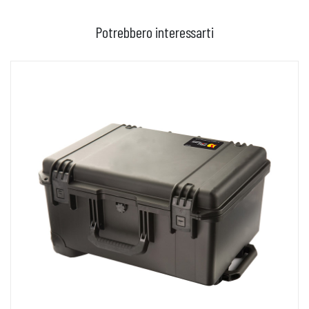
Potrebbero interessarti
AGGIUNGI AL CARRELLO