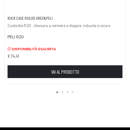
RUCK CASE R20,OD GREEN,PELI
Custodia R20 , chiusura a cerniera a doppia ,robusta e sicura
PELI R20
DISPONIBILITÀ ESAURITA
€ 74,41
VAI AL PRODOTTO