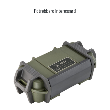
Potrebbero interessarti
AGGIUNGI AL CARRELLO