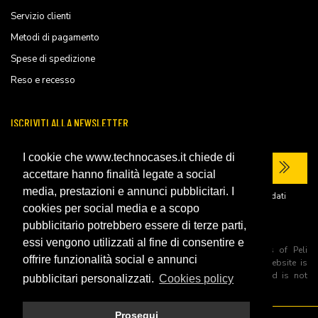
Servizio clienti
Metodi di pagamento
Spese di spedizione
Reso e recesso
ISCRIVITI ALLA NEWSLETTER
I cookie che www.technocases.it chiede di
accettare hanno finalità legate a social
media, prestazioni e annunci pubblicitari. I
Ho letto la
privacy policy
del sito e acconsento al trattamento dei miei dati
personali per ricevere comunicazioni commerciali.
cookies per social media e a scopo
pubblicitario potrebbero essere di terze parti,
essi vengono utilizzati al fine di consentire e
All trademarks are registered and/or unregistered trademarks of Peli
offrire funzionalità social e annunci
Products, S.L.U. its parents, subsiadiries and affiliates. This website is
independently owned and operated by Technopartner SRL and is not
pubblicitari personalizzati.
Cookies policy
owned by Peli Products, S.L.U
Prosegui