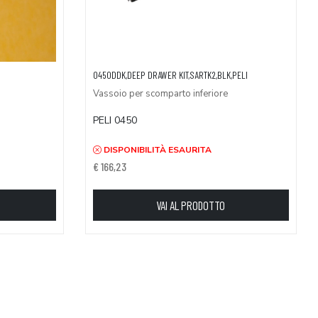
0450DDK,DEEP DRAWER KIT,SARTK2,BLK,PELI
Vassoio per scomparto inferiore
PELI 0450
DISPONIBILITÀ ESAURITA
€ 166,23
VAI AL PRODOTTO