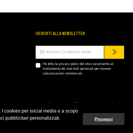
ISCRIVITI ALLA NEWSLETTER
Ho letto la
privacy policy
del sito e acconsento al
trattamento dei miei dati personali per ricevere
comunicazioni commerciali.
endently owned and operated by Technopartner SRL and is not owned by Peli
. I cookies per social media e a scopo
ci pubblicitari personalizzati.
Prosegui