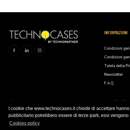
INFORMAZIONI
Condizioni gene
Condizioni gen
Tutela della Pr
Newsletter
F.A.Q.
All trademarks are registered and/or unregistered trademarks of Peli Pro
Products, S.L.U
I cookie che www.technocases.it chiede di accettare hanno fi
pubblicitario potrebbero essere di terze parti, essi vengono ut
© 2026 Technopartner SRL - All rights reserved
Cookies policy