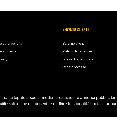
SERVIZIO CLIENTI
rali di vendita
Servizio clienti
erali d'uso
Metodi di pagamento
ivacy
Spese di spedizione
Reso e recesso
ducts, S.L.U. its parents, subsiadiries and affiliates. This website is indep
nalità legate a social media, prestazioni e annunci pubblicitari
ilizzati al fine di consentire e offrire funzionalità social e annun