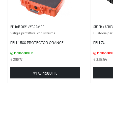
PELI#1500,WL/WF,ORANGE
SUPER V-SERIES
Valigia protettiva, con schiuma
Custodia per 
PELI 1500 PROTECTOR ORANGE
PELI 7U
DISPONIBILE
DISPONIBI
€ 290,77
€ 3.118,54
VAI AL PRODOTTO