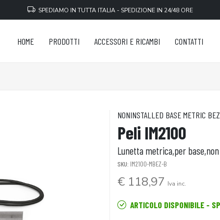
SPEDIAMO IN TUTTA ITALIA - SPEDIZIONE IN 24/48 ORE
HOME
PRODOTTI
ACCESSORI E RICAMBI
CONTATTI
NONINSTALLED BASE METRIC BEZ
Peli IM2100
Lunetta metrica,per base,non 
SKU:
IM2100-MBEZ-B
€ 118,97
Iva inc.
ARTICOLO DISPONIBILE - S