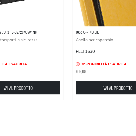
 7U, 2116-02/29/05W M6
1633,O-RING,LID
trasporti in sicurezza
Anello per coperchio
PELI 1630
LITÀ ESAURITA
DISPONIBILITÀ ESAURITA
€ 6,09
VAI AL PRODOTTO
VAI AL PRODOTTO