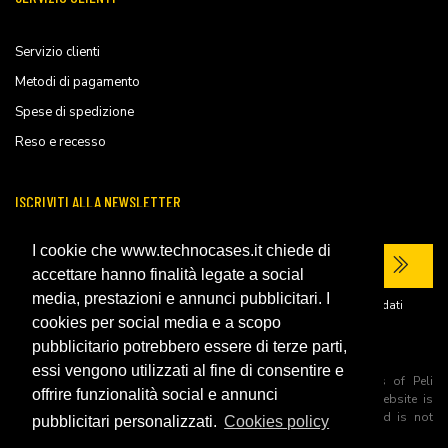
Servizio clienti
Metodi di pagamento
Spese di spedizione
Reso e recesso
ISCRIVITI ALLA NEWSLETTER
I cookie che www.technocases.it chiede di
accettare hanno finalità legate a social
media, prestazioni e annunci pubblicitari. I
Ho letto la
privacy policy
del sito e acconsento al trattamento dei miei dati
personali per ricevere comunicazioni commerciali.
cookies per social media e a scopo
pubblicitario potrebbero essere di terze parti,
essi vengono utilizzati al fine di consentire e
All trademarks are registered and/or unregistered trademarks of Peli
offrire funzionalità social e annunci
Products, S.L.U. its parents, subsiadiries and affiliates. This website is
independently owned and operated by Technopartner SRL and is not
pubblicitari personalizzati.
Cookies policy
owned by Peli Products, S.L.U