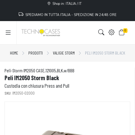
Shop in: ITALIA / IT
SPEDIAMO IN TUTTA ITALIA - SPEDIZIONE IN 24/48 ORE
0
HOME
PRODOTTI
VALIGIE STORM
PELI IM2050 STORM BLACK
Peli-Storm IM2050 CASE,121005,BLK,w/BBB
Peli IM2050 Storm Black
Custodia con chiusura Press and Pull
SKU:
IM2050-02000