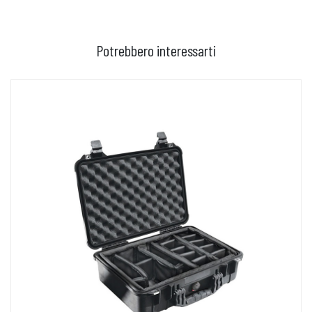
Potrebbero interessarti
AGGIUNGI AL CARRELLO