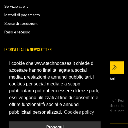
Servizio clienti
Metodi di pagamento
Spese di spedizione
Reso e recesso
ISCRIVITI ALLA NEWSLETTER
I cookie che www.technocases.it chiede di
accettare hanno finalità legate a social
media, prestazioni e annunci pubblicitari. I
Ho letto la
privacy policy
del sito e acconsento al trattamento dei miei dati
personali per ricevere comunicazioni commerciali.
cookies per social media e a scopo
pubblicitario potrebbero essere di terze parti,
essi vengono utilizzati al fine di consentire e
All trademarks are registered and/or unregistered trademarks of Peli
offrire funzionalità social e annunci
Products, S.L.U. its parents, subsiadiries and affiliates. This website is
independently owned and operated by Technopartner SRL and is not
pubblicitari personalizzati.
Cookies policy
owned by Peli Products, S.L.U
Prosegui