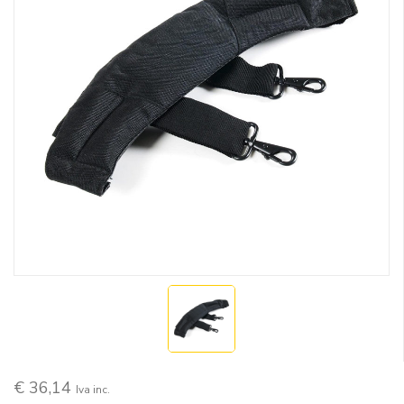
€ 36,14
Iva inc.