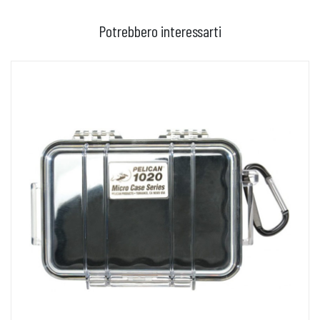
Potrebbero interessarti
AGGIUNGI AL CARRELLO