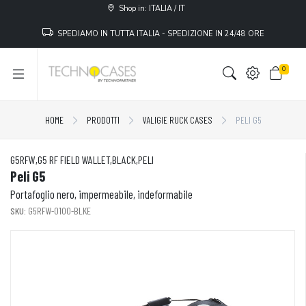
Shop in: ITALIA / IT
SPEDIAMO IN TUTTA ITALIA - SPEDIZIONE IN 24/48 ORE
0
HOME
PRODOTTI
VALIGIE RUCK CASES
PELI G5
G5RFW,G5 RF FIELD WALLET,BLACK,PELI
Peli G5
Portafoglio nero, impermeabile, indeformabile
SKU:
G5RFW-0100-BLKE