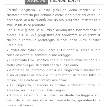
DESCRIZIONE
SPECIFICHE TECNICHE
Perché Sceglierla? Questo gioiellino della tecnica è la
custodia perfetta per denaro e carte, ideale per chi cerca un
accessorio di alta qualità che unisca sicurezza, resistenza e
stile, in un unico prodotto.
Con il suo guscio in alluminio aeronautico indeformabile e
blocco RFID, il G5 è progettato per soddisfare le esigenze di
chiunque cerchi un portafoglio di eccellenza. Altre qualità?
Eccole qui:
• Protezione totale con Blocco RFID: tiene al sicuro le tue
carte da eventuali tentativi di hackeraggio.
• Classificato IP67: significa che può essere immerso fino a 1
metro d'acqua per 30 minuti senza subire danni.
• All'interno del portafoglio trovi una cinghietta in elastomero
e un organizer in rete che ti permettono di tenere tutto in
ordine, dalle carte ai contanti alle chiavi.
• La cinghietta posteriore in gomma sull'esterno offre un
accesso rapido a ciò di cui hai bisogno.
• Il guscio esterno è in alluminio resistente ma leggero, con
perni della cerniera in acciaio inossidabile, garantendo la
durata nel tempo.