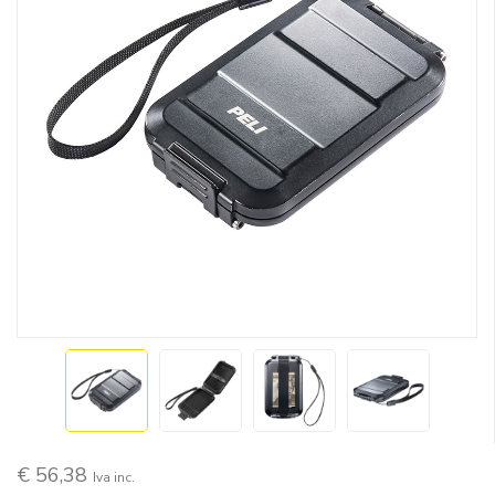
€ 56,38
Iva inc.