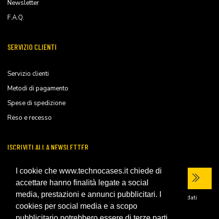
Newsletter
F.A.Q.
SERVIZIO CLIENTI
Servizio clienti
Metodi di pagamento
Spese di spedizione
Reso e recesso
ISCRIVITI ALLA NEWSLETTER
I cookie che www.technocases.it chiede di
accettare hanno finalità legate a social
media, prestazioni e annunci pubblicitari. I
Ho letto la
privacy policy
del sito e acconsento al trattamento dei miei dati
personali per ricevere comunicazioni commerciali.
cookies per social media e a scopo
pubblicitario potrebbero essere di terze parti,