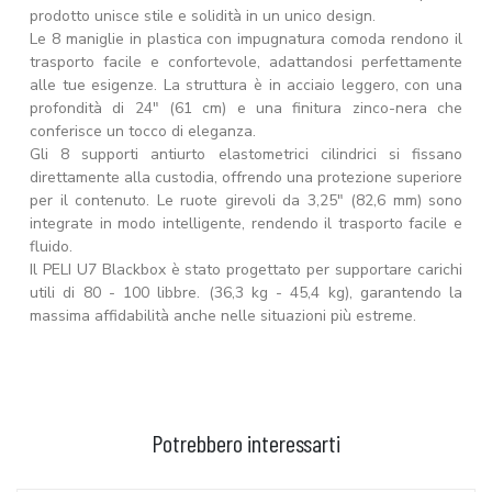
prodotto unisce stile e solidità in un unico design.
Le 8 maniglie in plastica con impugnatura comoda rendono il
trasporto facile e confortevole, adattandosi perfettamente
alle tue esigenze. La struttura è in acciaio leggero, con una
profondità di 24" (61 cm) e una finitura zinco-nera che
conferisce un tocco di eleganza.
Gli 8 supporti antiurto elastometrici cilindrici si fissano
direttamente alla custodia, offrendo una protezione superiore
per il contenuto. Le ruote girevoli da 3,25" (82,6 mm) sono
integrate in modo intelligente, rendendo il trasporto facile e
fluido.
Il PELI U7 Blackbox è stato progettato per supportare carichi
utili di 80 - 100 libbre. (36,3 kg - 45,4 kg), garantendo la
massima affidabilità anche nelle situazioni più estreme.
Potrebbero interessarti
AGGIUNGI AL CARRELLO