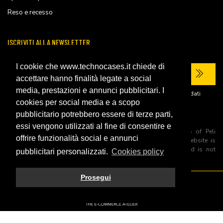
Reso e recesso
ISCRIVITI ALLA NEWSLETTER
I cookie che www.technocases.it chiede di
accettare hanno finalità legate a social
media, prestazioni e annunci pubblicitari. I
Ho letto la
privacy policy
del sito e acconsento al trattamento dei miei dati
personali per ricevere comunicazioni commerciali.
cookies per social media e a scopo
pubblicitario potrebbero essere di terze parti,
essi vengono utilizzati al fine di consentire e
All trademarks are registered and/or unregistered trademarks of Peli
offrire funzionalità social e annunci
Products, S.L.U. its parents, subsiadiries and affiliates. This website is
independently owned and operated by Technopartner SRL and is not
pubblicitari personalizzati.
Cookies policy
owned by Peli Products, S.L.U
Prosegui
© 2026 Technopartner SRL - All rights reserved