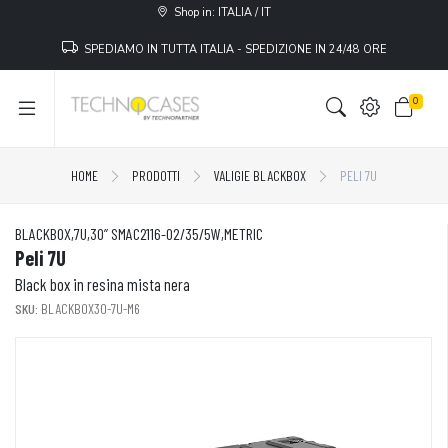
Shop in: ITALIA / IT
SPEDIAMO IN TUTTA ITALIA - SPEDIZIONE IN 24/48 ORE
0
HOME
PRODOTTI
VALIGIE BLACKBOX
PELI 7U
BLACKBOX,7U,30” SMAC2116-02/35/5W,METRIC
Peli 7U
Black box in resina mista nera
SKU:
BLACKBOX30-7U-M6