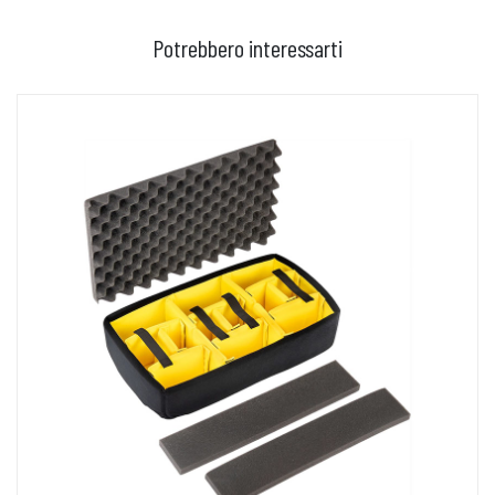
Potrebbero interessarti
AGGIUNGI AL CARRELLO