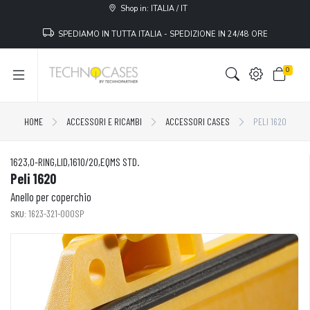
Shop in: ITALIA / IT
SPEDIAMO IN TUTTA ITALIA - SPEDIZIONE IN 24/48 ORE
0
HOME
ACCESSORI E RICAMBI
ACCESSORI CASES
PELI 1620
1623,O-RING,LID,1610/20,EQMS STD.
Peli 1620
Anello per coperchio
SKU:
1623-321-000SP