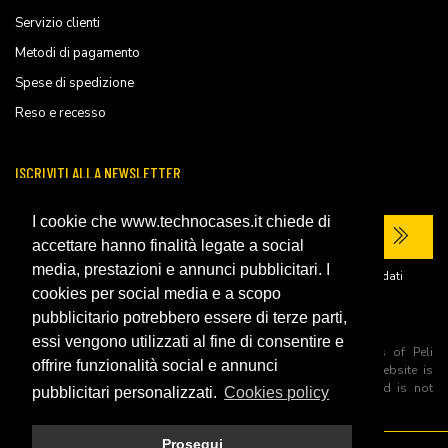
Servizio clienti
Metodi di pagamento
Spese di spedizione
Reso e recesso
ISCRIVITI ALLA NEWSLETTER
I cookie che www.technocases.it chiede di
accettare hanno finalità legate a social
media, prestazioni e annunci pubblicitari. I
Ho letto la
privacy policy
del sito e acconsento al trattamento dei miei dati
personali per ricevere comunicazioni commerciali.
cookies per social media e a scopo
pubblicitario potrebbero essere di terze parti,
essi vengono utilizzati al fine di consentire e
All trademarks are registered and/or unregistered trademarks of Peli
offrire funzionalità social e annunci
Products, S.L.U. its parents, subsiadiries and affiliates. This website is
independently owned and operated by Technopartner SRL and is not
pubblicitari personalizzati.
Cookies policy
owned by Peli Products, S.L.U
Prosegui