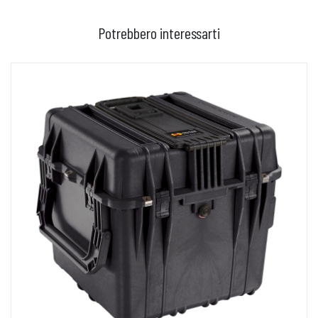
Potrebbero interessarti
AGGIUNGI AL CARRELLO