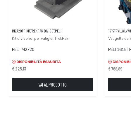
IM2720TP KIT,TREKPAK DIV SET,PELI
1615TRVL,WL/W
Kit divisorio, per valigie, TrekPak
Valigetta da 
PELI IM2720
PELI 1615T
DISPONIBILITÀ ESAURITA
DISPONIBI
€ 225,13
€ 768,89
VAI AL PRODOTTO