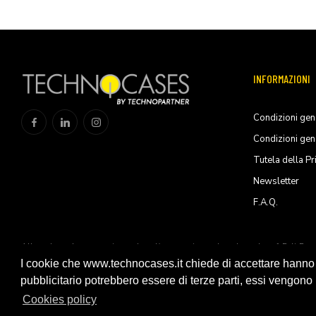
INFORMAZIONI
Condizioni gene
Condizioni gen
Tutela della Pr
Newsletter
F.A.Q.
All trademarks are registered and/or unregistered trademarks of Peli Pro
Products, S.L.U
I cookie che www.technocases.it chiede di accettare hanno fi
pubblicitario potrebbero essere di terze parti, essi vengono ut
© 2026 Technopartner SRL - All rights reserved
Cookies policy