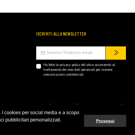
ISCRIVITI ALLA NEWSLETTER
Ho letto la
privacy policy
del sito e acconsento al
trattamento dei miei dati personali per ricevere
comunicazioni commerciali.
endently owned and operated by Technopartner SRL and is not owned by Peli
. I cookies per social media e a scopo
ci pubblicitari personalizzati.
Prosegui