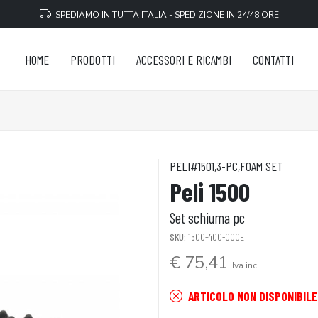
SPEDIAMO IN TUTTA ITALIA - SPEDIZIONE IN 24/48 ORE
HOME
PRODOTTI
ACCESSORI E RICAMBI
CONTATTI
PELI#1501,3-PC,FOAM SET
Peli 1500
Set schiuma pc
SKU:
1500-400-000E
€ 75,41
Iva inc.
ARTICOLO NON DISPONIBILE