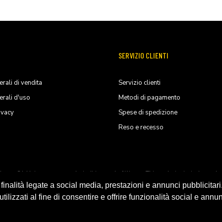
SERVIZIO CLIENTI
rali di vendita
Servizio clienti
erali d'uso
Metodi di pagamento
ivacy
Spese di spedizione
Reso e recesso
ducts, S.L.U. its parents, subsiadiries and affiliates. This website is indep
nalità legate a social media, prestazioni e annunci pubblicitari
ilizzati al fine di consentire e offrire funzionalità social e annun