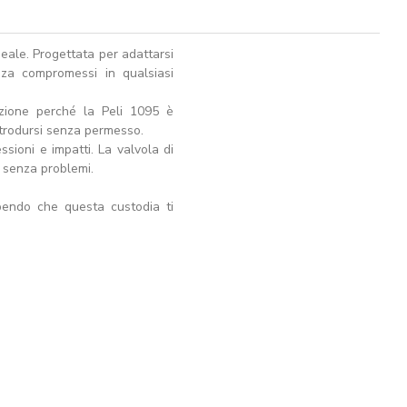
deale. Progettata per adattarsi
nza compromessi in qualsiasi
Azione perché la Peli 1095 è
ntrodursi senza permesso.
sioni e impatti. La valvola di
, senza problemi.
sapendo che questa custodia ti
AGGIUNGI AL CARRELLO