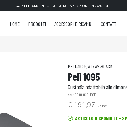
SPEDIAMO IN TUTTA ITALIA - SPEDIZIONE IN 24/48 ORE
HOME
PRODOTTI
ACCESSORI E RICAMBI
CONTATTI
PELI#1095,WL/WF,BLACK
Peli 1095
Custodia adattabile alle dimens
SKU:
1090-020-110E
€ 191,97
Iva inc.
ARTICOLO DISPONIBILE - S