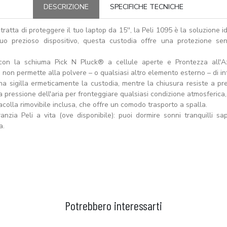
DESCRIZIONE
SPECIFICHE TECNICHE
ratta di proteggere il tuo laptop da 15'', la Peli 1095 è la soluzione i
tuo prezioso dispositivo, questa custodia offre una protezione se
 con la schiuma Pick N Pluck® a cellule aperte e Prontezza all'
e non permette alla polvere – o qualsiasi altro elemento esterno – di i
a sigilla ermeticamente la custodia, mentre la chiusura resiste a pres
 pressione dell'aria per fronteggiare qualsiasi condizione atmosferica
acolla rimovibile inclusa, che offre un comodo trasporto a spalla.
ranzia Peli a vita (ove disponibile): puoi dormire sonni tranquilli 
a.
Potrebbero interessarti
GGIUNGI AL CARRELLO
AGGIUNGI AL CARRELLO