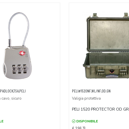
PADLOCK,TSA,PELI
PELI#1520NF,WL/NF,OD.GN
 cavo, sicuro
Valigia protettiva
PELI 1520 PROTECTOR OD G
LE
DISPONIBILE
€ 296,31