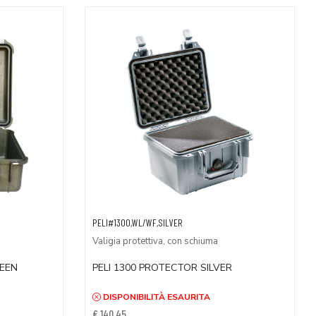
PELI#1300,WL/WF,SILVER
Valigia protettiva, con schiuma
REEN
PELI 1300 PROTECTOR SILVER
DISPONIBILITÀ ESAURITA
€ 140,45