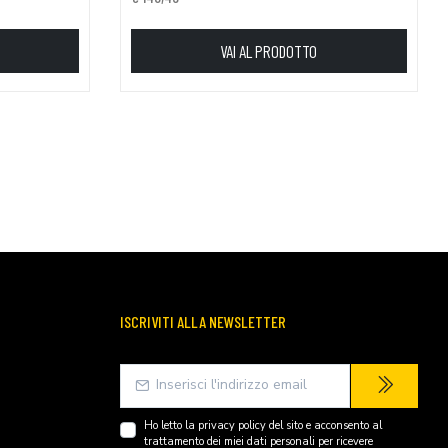
VAI AL PRODOTTO
ISCRIVITI ALLA NEWSLETTER
Ho letto la
privacy policy
del sito e acconsento al
trattamento dei miei dati personali per ricevere