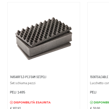
1485AIRFS,3-PC,FOAM SET,PELI
1506TSA,CABLE 
Set schiuma pezzi
Lucchetto con
PELI 1485
PELI
DISPONIBILITÀ ESAURITA
DISPONIBI
€ 107,93
€ 30,00