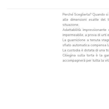
Perché Sceglierla? Quando si t
alle dimensioni esatte del 
situazione.
Adattabilità impressionante
impermeabile, a prova di urti 
La guarnizione a tenuta stagn
sfiato automatica compensa la
La custodia è dotata di una tr
Ciliegina sulla torta è la ga
accompagnerà per tutta la vit
AGGIUNGI AL CARRELLO
A