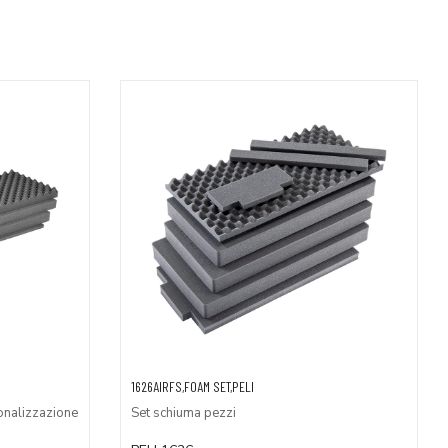
AGGIUNGI AL CARRELLO
1626AIRFS,FOAM SET,PELI
onalizzazione
Set schiuma pezzi