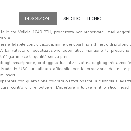
DESCRIZIONE
SPECIFICHE TECNICHE
 la Micro Valigia 1040 PELI, progettata per preservare i tuoi oggetti
abile.
era affidabile contro l'acqua, immergendosi fino a 1 metro di profondi
67. La valvola di equalizzazione automatica mantiene la pressione 
ta** garantisce la qualità senza pari.
ili agli smartphone, proteggi la tua attrezzatura dagli agenti atmosfer
Made in USA, un alleato affidabile per la protezione da urti e pol
m Insert.
rasparente con guarnizione colorata o i toni opachi, la custodia si adatta a
ura contro urti e polvere. L'apertura intuitiva e il pratico mosc