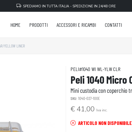
SPEDIAMO IN TUTTA ITALIA - SPEDIZIONE IN 24/48 ORE
HOME
PRODOTTI
ACCESSORI E RICAMBI
CONTATTI
AR/YELLOW LINER
PELI#1040 WI WL-YLW CLR
Peli 1040 Micro 
Mini custodia con coperchio tr
SKU:
1040-027-100E
€ 41,00
Iva inc.
ARTICOLO NON DISPONIBILE