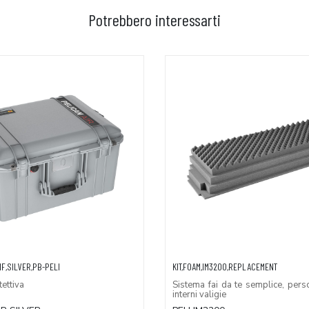
Potrebbero interessarti
GGIUNGI AL CARRELLO
AGGIUNGI AL CARRELLO
F,SILVER,PB-PELI
KIT,FOAM,IM3200,REPLACEMENT
ettiva
Sistema fai da te semplice, pers
interni valigie