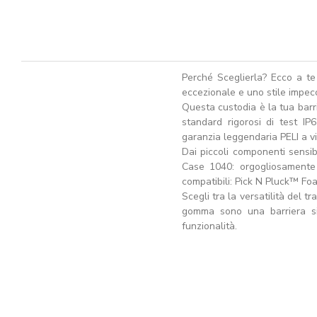
Perché Sceglierla? Ecco a te
eccezionale e uno stile impecc
Questa custodia è la tua barri
standard rigorosi di test IP
garanzia leggendaria PELI a vi
Dai piccoli componenti sensib
Case 1040: orgogliosamente 
compatibili: Pick N Pluck™ Foa
Scegli tra la versatilità del t
gomma sono una barriera sic
funzionalità.