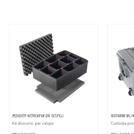
AGGIUNGI AL CARRELLO
A
IM2400TP KIT,TREKPAK DIV SET,PELI
1607AIRNF,WL/N
Kit divisorio, per valigie
Custodia prot