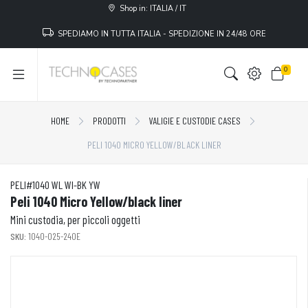
Shop in: ITALIA / IT
SPEDIAMO IN TUTTA ITALIA - SPEDIZIONE IN 24/48 ORE
0
HOME
PRODOTTI
VALIGIE E CUSTODIE CASES
PELI 1040 MICRO YELLOW/BLACK LINER
PELI#1040 WL WI-BK YW
Peli 1040 Micro Yellow/black liner
Mini custodia, per piccoli oggetti
SKU:
1040-025-240E