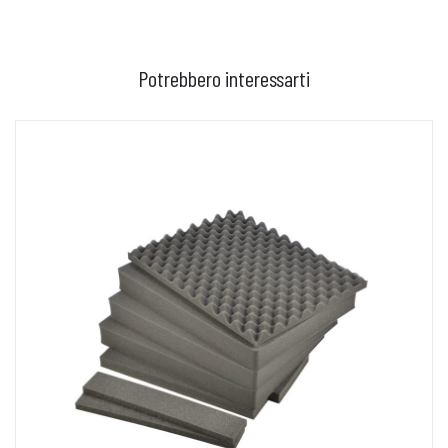
Potrebbero interessarti
AGGIUNGI AL CARRELLO