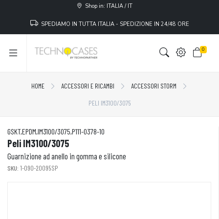
Shop in: ITALIA / IT
SPEDIAMO IN TUTTA ITALIA - SPEDIZIONE IN 24/48 ORE
0
HOME
ACCESSORI E RICAMBI
ACCESSORI STORM
PELI IM3100/3075
GSKT,EPDM,IM3100/3075,P111-0378-10
Peli IM3100/3075
Guarnizione ad anello in gomma e silicone
SKU:
1-090-20095SP