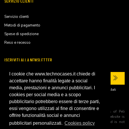
SERVIZIO CLIENTI
Servizio clienti
Metodi di pagamento
Spese di spedizione
Reso e recesso
ISCRIVITI ALLA NEWSLETTER
I cookie che www.technocases.it chiede di
accettare hanno finalità legate a social
media, prestazioni e annunci pubblicitari. I
Ho letto la
privacy policy
del sito e acconsento al trattamento dei miei dati
personali per ricevere comunicazioni commerciali.
cookies per social media e a scopo
pubblicitario potrebbero essere di terze parti,
essi vengono utilizzati al fine di consentire e
All trademarks are registered and/or unregistered trademarks of Peli
offrire funzionalità social e annunci
Products, S.L.U. its parents, subsiadiries and affiliates. This website is
independently owned and operated by Technopartner SRL and is not
pubblicitari personalizzati.
Cookies policy
owned by Peli Products, S.L.U