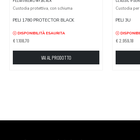
PELI#1780,WL/WF,BLACK
CLASSIC V-SERI
Custodia protettiva, con schiuma
Custodia per 
PELI 1780 PROTECTOR BLACK
PELI 3U
DISPONIBILITÀ ESAURITA
DISPONIBI
€ 1.108,70
€ 2.959,18
VAI AL PRODOTTO