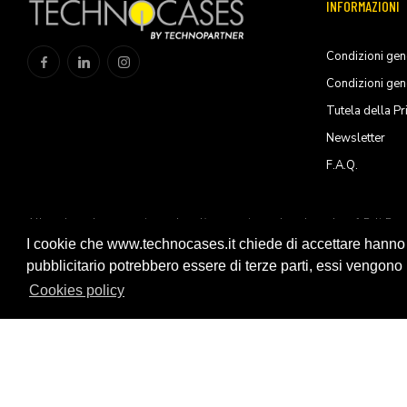
INFORMAZIONI
Condizioni gene
Condizioni gen
Tutela della Pr
Newsletter
F.A.Q.
All trademarks are registered and/or unregistered trademarks of Peli Pro
Products, S.L.U
I cookie che www.technocases.it chiede di accettare hanno fi
pubblicitario potrebbero essere di terze parti, essi vengono ut
© 2026 Technopartner SRL - All rights reserved
Cookies policy