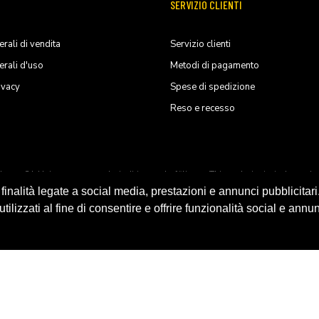
SERVIZIO CLIENTI
rali di vendita
Servizio clienti
erali d'uso
Metodi di pagamento
ivacy
Spese di spedizione
Reso e recesso
ducts, S.L.U. its parents, subsiadiries and affiliates. This website is indep
nalità legate a social media, prestazioni e annunci pubblicitari
ilizzati al fine di consentire e offrire funzionalità social e annun