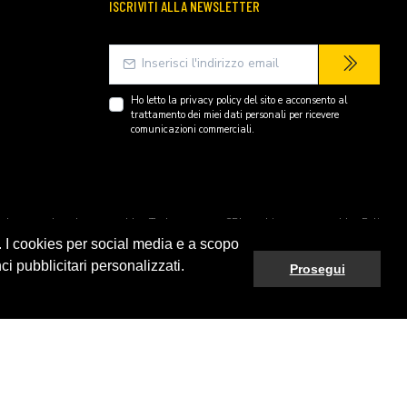
ISCRIVITI ALLA NEWSLETTER
Ho letto la
privacy policy
del sito e acconsento al
trattamento dei miei dati personali per ricevere
comunicazioni commerciali.
endently owned and operated by Technopartner SRL and is not owned by Peli
. I cookies per social media e a scopo
ci pubblicitari personalizzati.
Prosegui