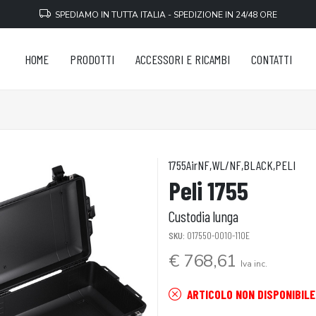
SPEDIAMO IN TUTTA ITALIA - SPEDIZIONE IN 24/48 ORE
HOME
PRODOTTI
ACCESSORI E RICAMBI
CONTATTI
1755AirNF,WL/NF,BLACK,PELI
Peli 1755
Custodia lunga
SKU:
017550-0010-110E
€ 768,61
Iva inc.
ARTICOLO NON DISPONIBILE