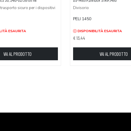
ES 3U, 2410-02/35/05 M6
DS-1450TP,DIVIDER STRIP,1450
trasporto sicuro per i dispositivi
Divisorio
PELI 1450
LITÀ ESAURITA
DISPONIBILITÀ ESAURITA
€ 13,44
VAI AL PRODOTTO
VAI AL PRODOTTO