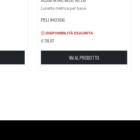
IM2306 METRIC BEZEL KIT, LID
Lunetta metrica per base
PELI IM2306
DISPONIBILITÀ ESAURITA
€ 118,97
VAI AL PRODOTTO