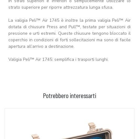
in strati superiori e inferiori o semplicemente utilizzare lo
strato superiore per riporre attrezzatura lunga sfusa.
La valigia Peli™ Air 1745 è inoltre la prima valigia Peli™ Air
dotata di chiusure Press and Pull™, testate per situazioni di
pressione e urti estremi. Queste chiusure tengono bloccato il
coperchio in condizioni di forti sollecitazioni ma sono di facile
apertura all’arrivo a destinazione.
Valigia Peli™ Air 1745: semplifica i trasporti lunghi.
Potrebbero interessarti
AGGIUNGI AL CARRELLO