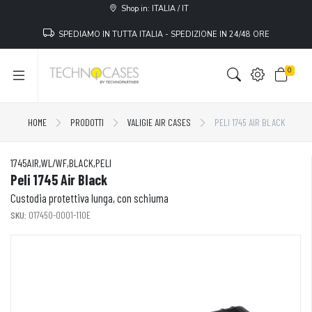
Shop in: ITALIA / IT
SPEDIAMO IN TUTTA ITALIA - SPEDIZIONE IN 24/48 ORE
0
HOME
PRODOTTI
VALIGIE AIR CASES
PELI 1745 AIR BLACK
1745AIR,WL/WF,BLACK,PELI
Peli 1745 Air Black
Custodia protettiva lunga, con schiuma
SKU:
017450-0001-110E