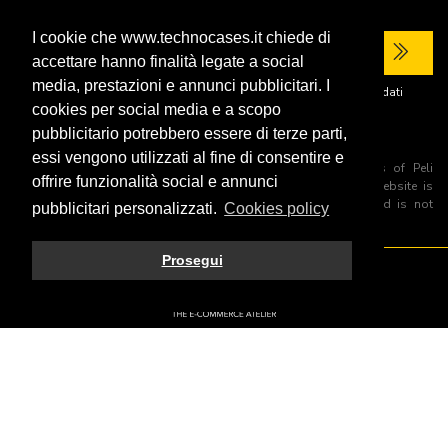
I cookie che www.technocases.it chiede di
accettare hanno finalità legate a social
media, prestazioni e annunci pubblicitari. I
Ho letto la
privacy policy
del sito e acconsento al trattamento dei miei dati
personali per ricevere comunicazioni commerciali.
cookies per social media e a scopo
pubblicitario potrebbero essere di terze parti,
essi vengono utilizzati al fine di consentire e
All trademarks are registered and/or unregistered trademarks of Peli
offrire funzionalità social e annunci
Products, S.L.U. its parents, subsiadiries and affiliates. This website is
independently owned and operated by Technopartner SRL and is not
pubblicitari personalizzati.
Cookies policy
owned by Peli Products, S.L.U
Prosegui
© 2026 Technopartner SRL - All rights reserved